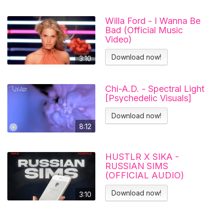
Willa Ford - I Wanna Be
Bad (Official Music
Video)
Download now!
3:10
Chi-A.D. - Spectral Light
[Psychedelic Visuals]
Download now!
8:12
HUSTLR X SIKA -
RUSSIAN SIMS
(OFFICIAL AUDIO)
Download now!
3:10