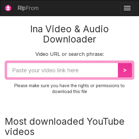
Rip
From
Togg
navig
Ina Video & Audio
Downloader
Video URL or search phrase:
Video
>
URL
Please make sure you have the rights or permissions to
download this file
Most downloaded YouTube
videos