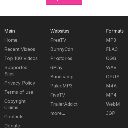
Main
Websites
Formats
Home
FreeTV
MP3
Recent Videos
BunnyCdn
FLAC
Top 100 Videos
Prxstories
OGG
Supported
6Play
WAV
Sites
Bandcamp
OPUS
Privacy Policy
PalcoMP3
M4A
Terms of use
FiveTV
MP4
Copyright
TrailerAddict
WebM
Claims
more...
3GP
Contacts
Donate