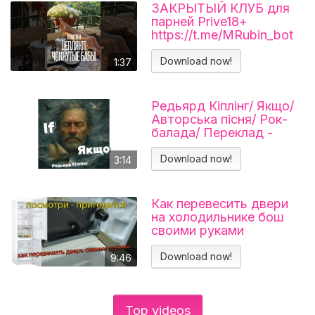
ЗАКРЫТЫЙ КЛУБ для
парней Prive18+
https://t.me/MRubin_bot
#миларубинчик
#психология
Download now!
1:37
#отношения
Редьярд Кіплінг/ Якщо/
Авторська пісня/ Рок-
балада/ Переклад -
Тарас В'єнц
Download now!
3:14
Как перевесить двери
на холодильнике бош
своими руками
Холодильник BOSCH
KGN39VL25R Перенавес
Download now!
9:46
дверей
Top videos