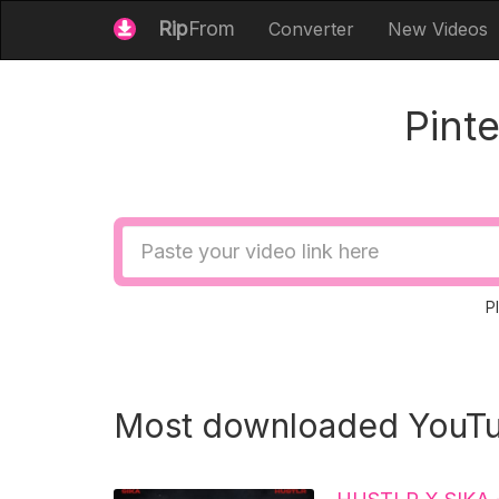
Rip
From
Converter
New Videos
Pint
Video
URL
P
Most downloaded YouTu