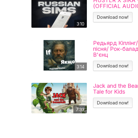
HUSTLR X SIKA 
(OFFICIAL AUDI
Download now!
3:10
Редьярд Кіплінг
пісня/ Рок-бала
В'єнц
Download now!
3:14
Jack and the Bean
Tale for Kids
Download now!
7:33