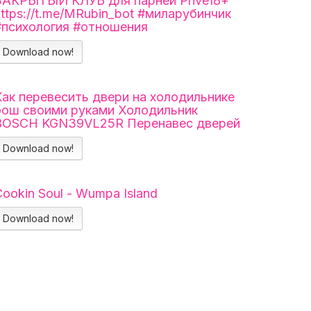
ЗАКРЫТЫЙ КЛУБ для парней Prive18+
https://t.me/MRubin_bot #миларубинчик
#психология #отношения
Download now!
Как перевесить двери на холодильнике
бош своими руками Холодильник
BOSCH KGN39VL25R Перенавес дверей
Download now!
Cookin Soul - Wumpa Island
Download now!