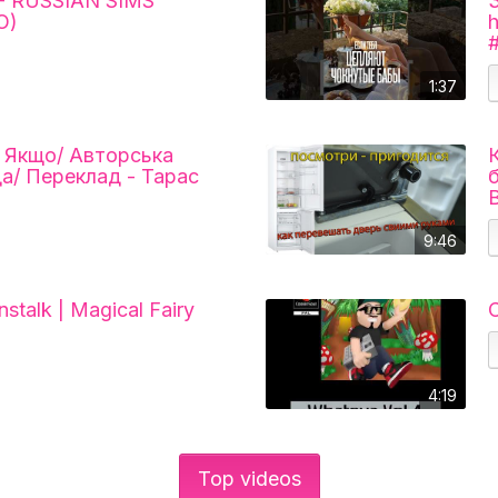
- RUSSIAN SIMS
O)
1:37
/ Якщо/ Авторська
да/ Переклад - Тарас
9:46
stalk | Magical Fairy
4:19
Top videos