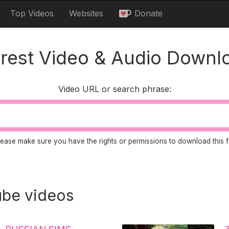
Top Videos
Websites
Donate
erest Video & Audio Downl
Video URL or search phrase:
lease make sure you have the rights or permissions to download this fi
be videos