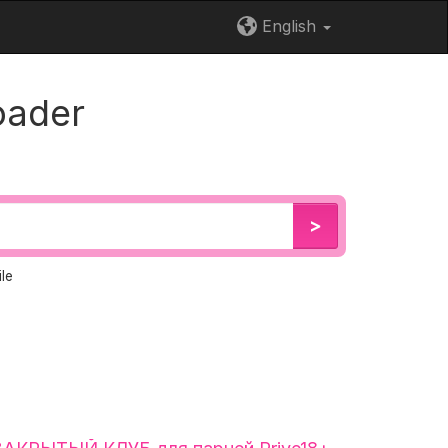
English
oader
>
le