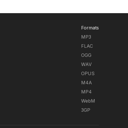
Formats
MP3
FLAC
OGG
WAV
OPUS
M4A
MP4
WebM
3GP