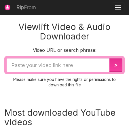
Rip
From
Togg
navig
Viewlift Video & Audio
Downloader
Video URL or search phrase:
Video
>
URL
Please make sure you have the rights or permissions to
download this file
Most downloaded YouTube
videos