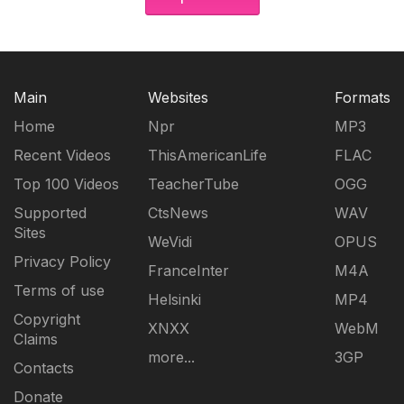
Main
Websites
Formats
Home
Npr
MP3
Recent Videos
ThisAmericanLife
FLAC
Top 100 Videos
TeacherTube
OGG
Supported
CtsNews
WAV
Sites
WeVidi
OPUS
Privacy Policy
FranceInter
M4A
Terms of use
Helsinki
MP4
Copyright
XNXX
WebM
Claims
more...
3GP
Contacts
Donate