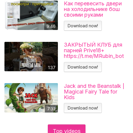
Как перевесить двери
на холодильнике бош
своими руками
Холодильник BOSCH
KGN39VL25R Перенавес
Download now!
9:46
дверей
ЗАКРЫТЫЙ КЛУБ для
парней Prive18+
https://t.me/MRubin_bot
#миларубинчик
#психология
Download now!
1:37
#отношения
Jack and the Beanstalk |
Magical Fairy Tale for
Kids
Download now!
7:33
Top videos