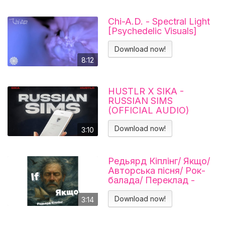
Chi-A.D. - Spectral Light
[Psychedelic Visuals]
Download now!
8:12
HUSTLR X SIKA -
RUSSIAN SIMS
(OFFICIAL AUDIO)
Download now!
3:10
Редьярд Кіплінг/ Якщо/
Авторська пісня/ Рок-
балада/ Переклад -
Тарас В'єнц
Download now!
3:14