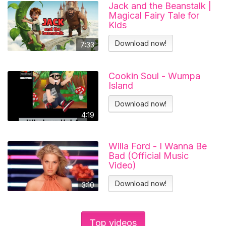
Jack and the Beanstalk |
Magical Fairy Tale for
Kids
Download now!
7:33
Cookin Soul - Wumpa
Island
Download now!
4:19
Willa Ford - I Wanna Be
Bad (Official Music
Video)
Download now!
3:10
Top videos