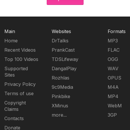
Main
Websites
Formats
Home
DrTalks
MP3
Recent Videos
PrankCast
FLAC
Top 100 Videos
TDSLifeway
OGG
Supported
DangalPlay
WAV
Sites
Rozhlas
OPUS
Privacy Policy
9c9Media
M4A
Terms of use
Pinkbike
MP4
Copyright
XMinus
WebM
Claims
more...
3GP
Contacts
Donate