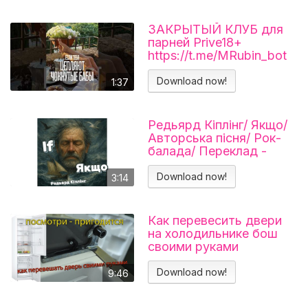
ЗАКРЫТЫЙ КЛУБ для
парней Prive18+
https://t.me/MRubin_bot
#миларубинчик
#психология
Download now!
1:37
#отношения
Редьярд Кіплінг/ Якщо/
Авторська пісня/ Рок-
балада/ Переклад -
Тарас В'єнц
Download now!
3:14
Как перевесить двери
на холодильнике бош
своими руками
Холодильник BOSCH
KGN39VL25R Перенавес
Download now!
9:46
дверей