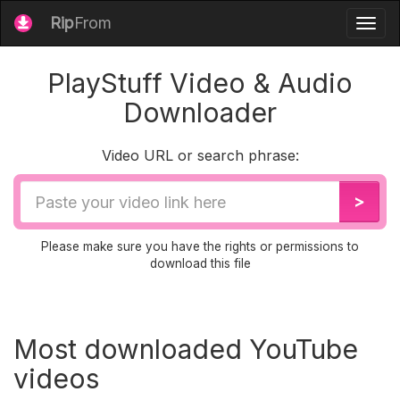
Rip
From
Togg
navig
PlayStuff Video & Audio
Downloader
Video URL or search phrase:
Video
>
URL
Please make sure you have the rights or permissions to
download this file
Most downloaded YouTube
videos