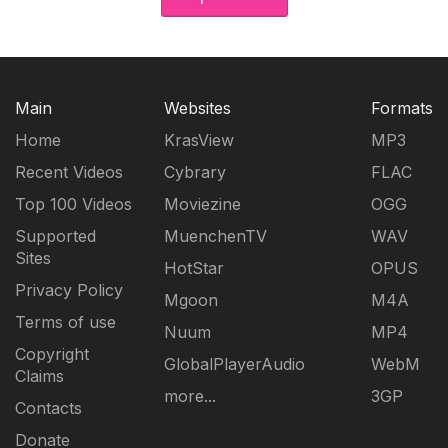
Main
Websites
Formats
Home
KrasView
MP3
Recent Videos
Cybrary
FLAC
Top 100 Videos
Moviezine
OGG
Supported
MuenchenTV
WAV
Sites
HotStar
OPUS
Privacy Policy
Mgoon
M4A
Terms of use
Nuum
MP4
Copyright
GlobalPlayerAudio
WebM
Claims
more...
3GP
Contacts
Donate