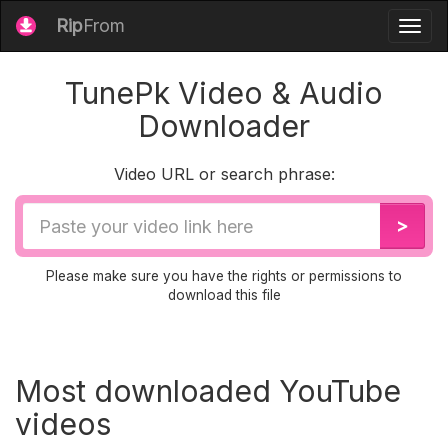
Rip
From
Togg
navig
TunePk Video & Audio
Downloader
Video URL or search phrase:
Video
>
URL
Please make sure you have the rights or permissions to
download this file
Most downloaded YouTube
videos