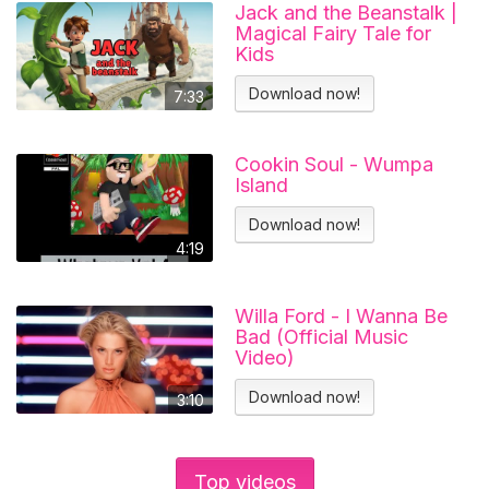
Jack and the Beanstalk |
Magical Fairy Tale for
Kids
Download now!
7:33
Cookin Soul - Wumpa
Island
Download now!
4:19
Willa Ford - I Wanna Be
Bad (Official Music
Video)
Download now!
3:10
Top videos