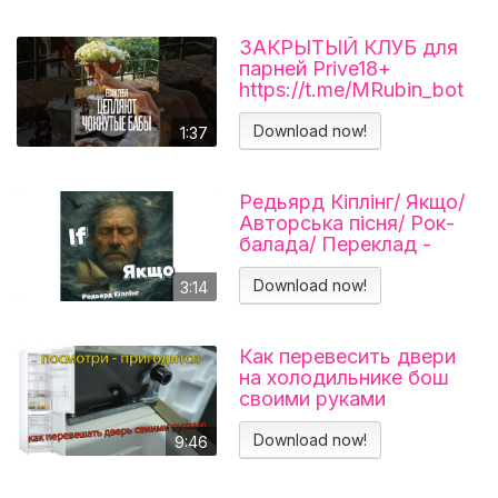
ЗАКРЫТЫЙ КЛУБ для
парней Prive18+
https://t.me/MRubin_bot
#миларубинчик
#психология
Download now!
1:37
#отношения
Редьярд Кіплінг/ Якщо/
Авторська пісня/ Рок-
балада/ Переклад -
Тарас В'єнц
Download now!
3:14
Как перевесить двери
на холодильнике бош
своими руками
Холодильник BOSCH
KGN39VL25R Перенавес
Download now!
9:46
дверей