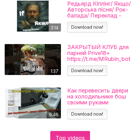
Редьярд Кіплінг/ Якщо/
Авторська пісня/ Рок-
балада/ Переклад -
Тарас В'єнц
Download now!
3:14
ЗАКРЫТЫЙ КЛУБ для
парней Prive18+
https://t.me/MRubin_bot
#миларубинчик
#психология
Download now!
1:37
#отношения
Как перевесить двери
на холодильнике бош
своими руками
Холодильник BOSCH
KGN39VL25R Перенавес
Download now!
9:46
дверей
Top videos