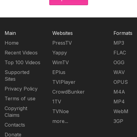
Main
Websites
Formats
Home
PressTV
MP3
Recent Videos
Yappy
FLAC
Top 100 Videos
WimTV
OGG
Supported
EPlus
WAV
Sites
TVIPlayer
OPUS
Privacy Policy
CrowdBunker
M4A
Terms of use
1TV
MP4
Copyright
TVNoe
WebM
Claims
more...
3GP
Contacts
Donate