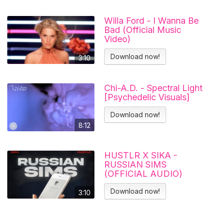
Willa Ford - I Wanna Be
Bad (Official Music
Video)
Download now!
3:10
Chi-A.D. - Spectral Light
[Psychedelic Visuals]
Download now!
8:12
HUSTLR X SIKA -
RUSSIAN SIMS
(OFFICIAL AUDIO)
Download now!
3:10