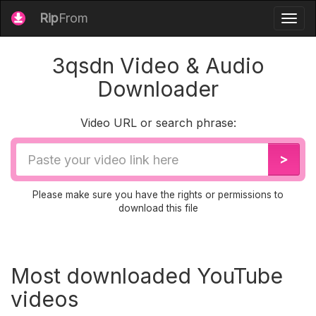
Rip
From
Togg
navig
3qsdn Video & Audio
Downloader
Video URL or search phrase:
Video
>
URL
Please make sure you have the rights or permissions to
download this file
Most downloaded YouTube
videos