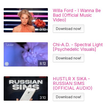
Willa Ford - I Wanna Be
Bad (Official Music
Video)
Download now!
3:10
Chi-A.D. - Spectral Light
[Psychedelic Visuals]
Download now!
8:12
HUSTLR X SIKA -
RUSSIAN SIMS
(OFFICIAL AUDIO)
Download now!
3:10