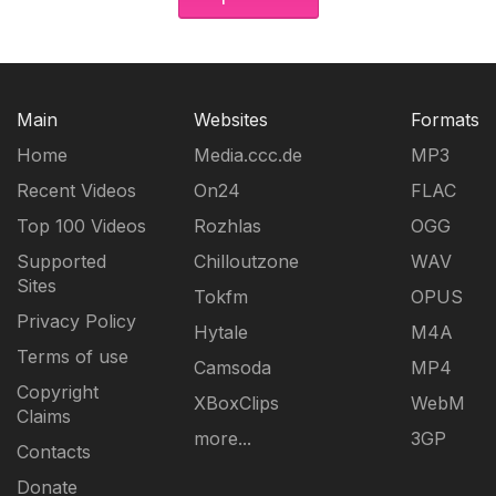
Main
Websites
Formats
Home
Media.ccc.de
MP3
Recent Videos
On24
FLAC
Top 100 Videos
Rozhlas
OGG
Supported
Chilloutzone
WAV
Sites
Tokfm
OPUS
Privacy Policy
Hytale
M4A
Terms of use
Camsoda
MP4
Copyright
XBoxClips
WebM
Claims
more...
3GP
Contacts
Donate