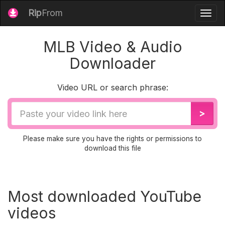
Rip
From
Togg
navig
MLB Video & Audio
Downloader
Video URL or search phrase:
Video
>
URL
Please make sure you have the rights or permissions to
download this file
Most downloaded YouTube
videos