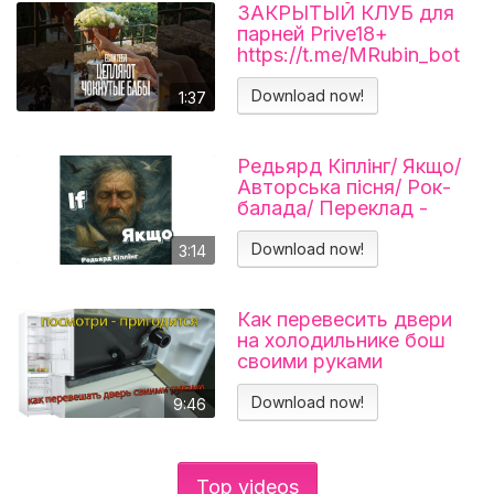
ЗАКРЫТЫЙ КЛУБ для
парней Prive18+
https://t.me/MRubin_bot
#миларубинчик
#психология
Download now!
1:37
#отношения
Редьярд Кіплінг/ Якщо/
Авторська пісня/ Рок-
балада/ Переклад -
Тарас В'єнц
Download now!
3:14
Как перевесить двери
на холодильнике бош
своими руками
Холодильник BOSCH
KGN39VL25R Перенавес
Download now!
9:46
дверей
Top videos