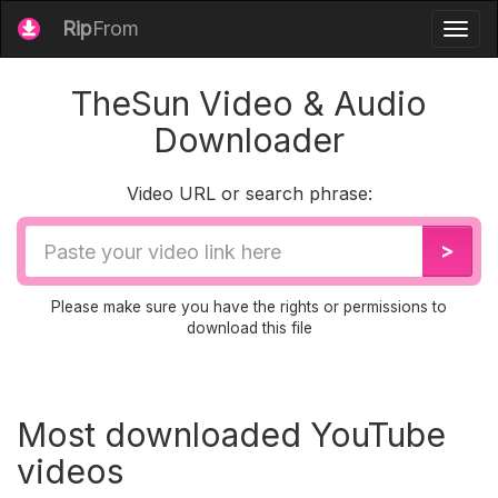
Rip
From
Togg
navig
TheSun Video & Audio
Downloader
Video URL or search phrase:
Video
>
URL
Please make sure you have the rights or permissions to
download this file
Most downloaded YouTube
videos