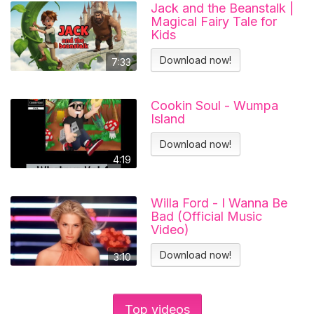
Jack and the Beanstalk |
Magical Fairy Tale for
Kids
Download now!
7:33
Cookin Soul - Wumpa
Island
Download now!
4:19
Willa Ford - I Wanna Be
Bad (Official Music
Video)
Download now!
3:10
Top videos