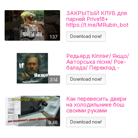
ЗАКРЫТЫЙ КЛУБ для
парней Prive18+
https://t.me/MRubin_bot
#миларубинчик
#психология
Download now!
1:37
#отношения
Редьярд Кіплінг/ Якщо/
Авторська пісня/ Рок-
балада/ Переклад -
Тарас В'єнц
Download now!
3:14
Как перевесить двери
на холодильнике бош
своими руками
Холодильник BOSCH
KGN39VL25R Перенавес
Download now!
9:46
дверей