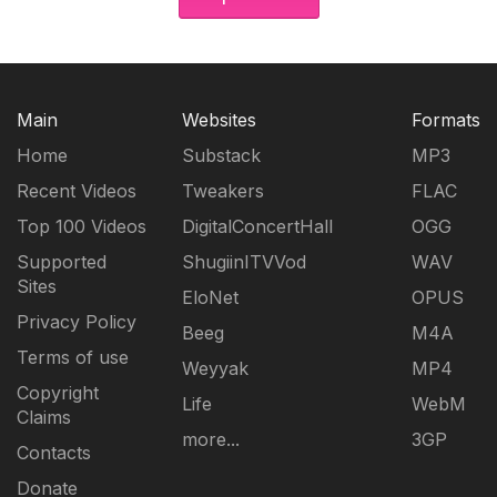
Main
Websites
Formats
Home
Substack
MP3
Recent Videos
Tweakers
FLAC
Top 100 Videos
DigitalConcertHall
OGG
Supported
ShugiinITVVod
WAV
Sites
EloNet
OPUS
Privacy Policy
Beeg
M4A
Terms of use
Weyyak
MP4
Copyright
Life
WebM
Claims
more...
3GP
Contacts
Donate