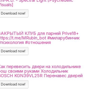
hi-A.D. - Spectral Light [Psychedelic
isuals]
Download now!
ЗАКРЫТЫЙ КЛУБ для парней Prive18+
https://t.me/MRubin_bot #миларубинчик
#психология #отношения
Download now!
Как перевесить двери на холодильнике
бош своими руками Холодильник
BOSCH KGN39VL25R Перенавес дверей
Download now!