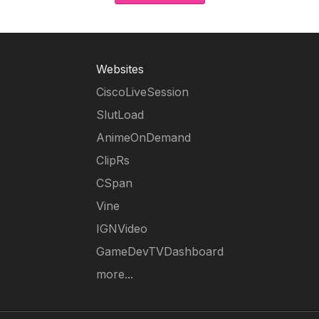
Websites
CiscoLiveSession
SlutLoad
AnimeOnDemand
ClipRs
CSpan
Vine
IGNVideo
GameDevTVDashboard
more...