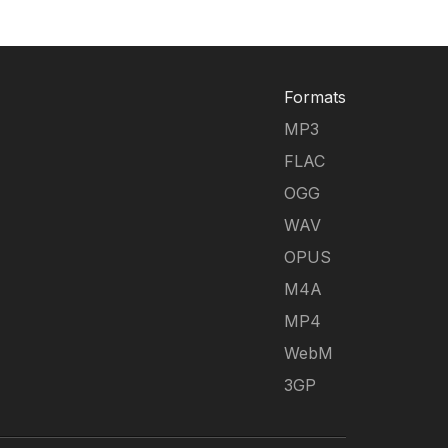
Formats
MP3
FLAC
OGG
WAV
OPUS
M4A
MP4
WebM
3GP