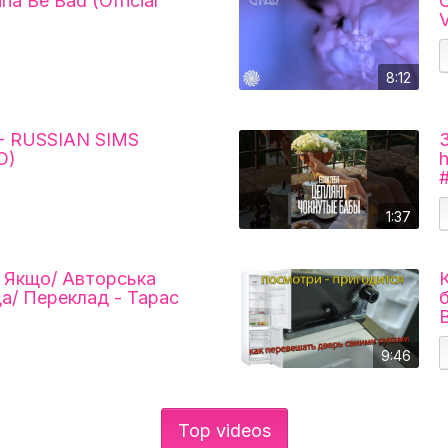
nna Be Bad (Official
C
V
8:12
- RUSSIAN SIMS
O)
1:37
/ Якщо/ Авторська
да/ Переклад - Тарас
9:46
Top videos