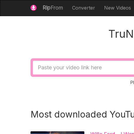
Rip
From
Converter
New Videos
TruN
Video
URL
P
Most downloaded YouTu