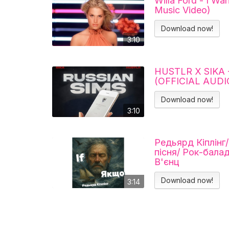
Willa Ford - I Wa
Music Video)
Download now!
3:10
HUSTLR X SIKA 
(OFFICIAL AUDI
Download now!
3:10
Редьярд Кіплінг
пісня/ Рок-бала
В'єнц
Download now!
3:14