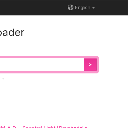
English
oader
>
le