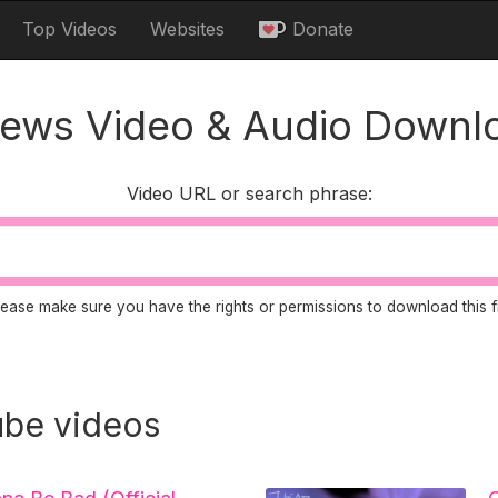
Top Videos
Websites
Donate
ews Video & Audio Downl
Video URL or search phrase:
lease make sure you have the rights or permissions to download this fi
be videos