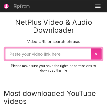
Rip
From
Togg
navig
NetPlus Video & Audio
Downloader
Video URL or search phrase:
Video
>
URL
Please make sure you have the rights or permissions to
download this file
Most downloaded YouTube
videos