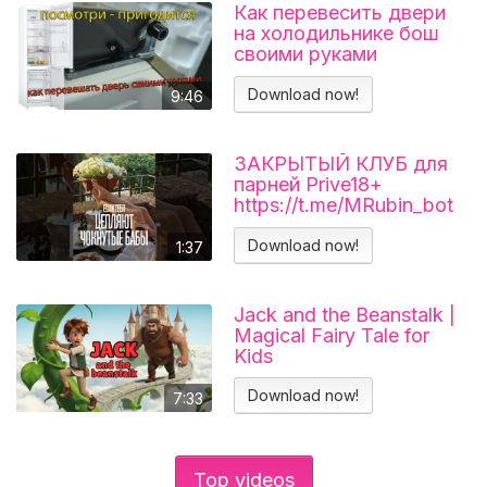
Как перевесить двери
на холодильнике бош
своими руками
Холодильник BOSCH
KGN39VL25R Перенавес
Download now!
9:46
дверей
ЗАКРЫТЫЙ КЛУБ для
парней Prive18+
https://t.me/MRubin_bot
#миларубинчик
#психология
Download now!
1:37
#отношения
Jack and the Beanstalk |
Magical Fairy Tale for
Kids
Download now!
7:33
Top videos