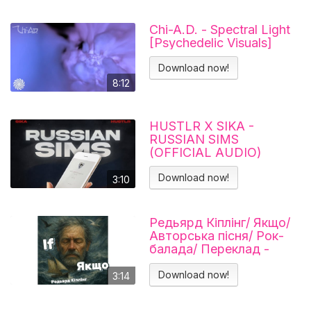
Chi-A.D. - Spectral Light
[Psychedelic Visuals]
Download now!
8:12
HUSTLR X SIKA -
RUSSIAN SIMS
(OFFICIAL AUDIO)
Download now!
3:10
Редьярд Кіплінг/ Якщо/
Авторська пісня/ Рок-
балада/ Переклад -
Тарас В'єнц
Download now!
3:14