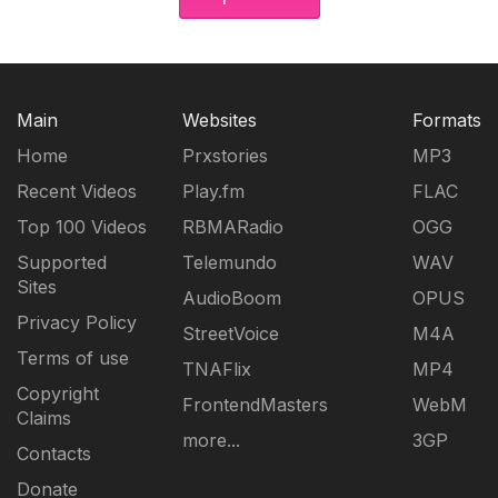
Main
Websites
Formats
Home
Prxstories
MP3
Recent Videos
Play.fm
FLAC
Top 100 Videos
RBMARadio
OGG
Supported
Telemundo
WAV
Sites
AudioBoom
OPUS
Privacy Policy
StreetVoice
M4A
Terms of use
TNAFlix
MP4
Copyright
FrontendMasters
WebM
Claims
more...
3GP
Contacts
Donate